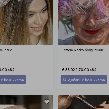
атиране
Естетическо боядисване
0.00 лв.)
€ 86.92 (170.00 лв.)
 в количката
Добави в количката