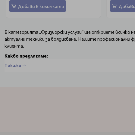
Добави в количката
Добави
В категорията „Фризьорски услуги“ ще откриете всичко н
актуални техники за боядисване. Нашите професионални ф
клиента.
Какво предлагаме:
Покажи
Дамско, мъжко и детско подстригване
Стайлинг
Боядисване – омбре, балеаж, кичури, цялостно боядис
Терапии за възстановяване и подхранване на косата
Професионални продукти за домашна грижа
Студио за красота BeautyMall комбинира модерни техники 
???? Запази час още днес и се наслади на трансформацията