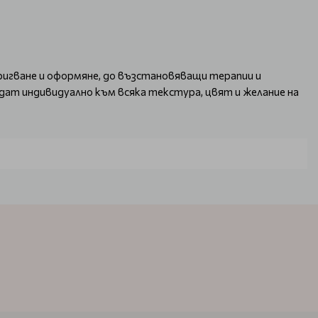
ригване и оформяне, до възстановяващи терапии и
дат индивидуално към всяка текстура, цвят и желание на
щение да бъде истинско удоволствие.