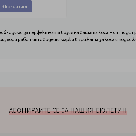
 в количката
еобходимо за перфектната визия на вашата коса – от подст
ризьори работят с водещи марки в грижата за коса и подхож
ване
с безупречна хигиена и уютна атмосфера, така че всяко посе
АБОНИРАЙТЕ СЕ ЗА НАШИЯ БЮЛЕТИН
, която заслужаваш!