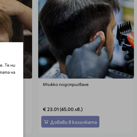
. Те ни
тата на
ца до 7
Мъжко подстригване
€ 23.01 (45.00 лв.)
Добави в количката