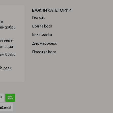
ВАЖНИ КАТЕГОРИИ
Гел лак
от
Боя за коса
ай-добри
Кола маска
танти с
Дермаролери
путация
Преси за коса
ъм всеки
бърза и