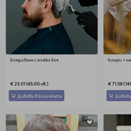
Боядисване с мъжка боя
Кичури + м
€ 23.01 (45.00 лв.)
€ 71.58 (14
Добави в количката
Добави