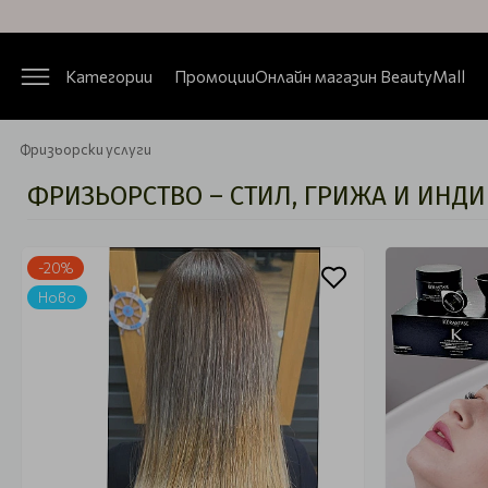
Категории
Промоции
Онлайн магазин BeautyMall
Фризьорски услуги
ФРИЗЬОРСТВО – СТИЛ, ГРИЖА И ИНД
-20%
Ново