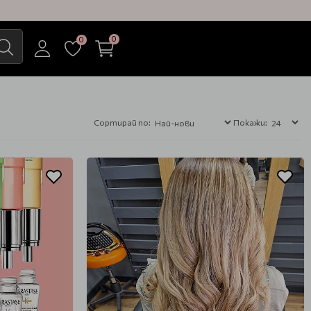
0
0
Сортирай по:
Покажи: