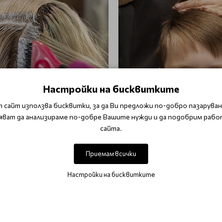
Настройки на бисквитките
 сайт използва бисквитки, за да Ви предложи по-добро пазаруване
яват да анализираме по-добре Вашите нужди и да подобрим рабо
сайта.
 на корен
Детско подстригване на де
години
Приемам всички
Настройки на бисквитките
.00 лв.)
€ 10.23 (20.00 лв.)
 в количката
Добави в количката