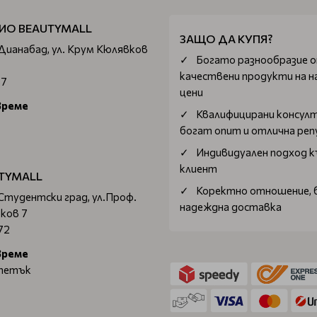
ИО BEAUTYMALL
ЗАЩО ДА КУПЯ?
 Дианабад, ул. Крум Кюлявков
Богатo разнообразие 
качествени продукти на н
67
цени
време
Квалифицирани консул
богат опит и отлична ре
Индивидуален подход к
клиент
TYMALL
Коректно отношение, 
 Студентски град, ул.Проф.
надеждна доставка
ков 7
72
време
 петък