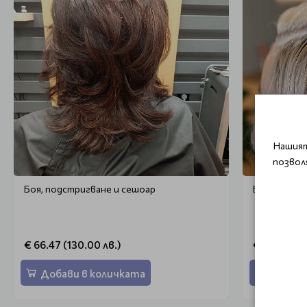
Нашият
позвол
Боя, подстригване и сешоар
Боядисване
€ 66.47 (130.00 лв.)
€ 46.02 (90
Добави в количката
Добави