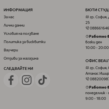
ИНФОРМАЦИЯ
БЮТИ СТУД
За нас
гр. София,
25
Лични данни
08866164
Условия на ползване
Работно 
Политика за бисквитки
всеки ден
10:00 - 20:00
Ваучери
Отзиви за магазина
ОФИС BEAU
гр. София,
СЛЕДВАЙТЕ НИ
Атанас Ишир
08820098
Работно 
понеделник -
9:00 - 18:00