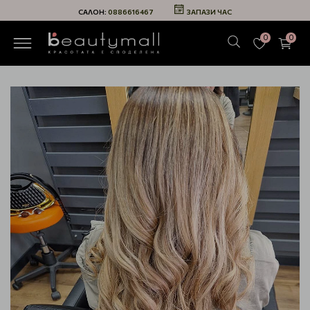
САЛОН:
0886616467
ЗАПАЗИ ЧАС
0
0