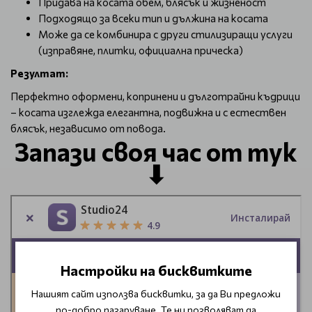
Придава на косата обем, блясък и жизненост
Подходящо за всеки тип и дължина на косата
Може да се комбинира с други стилизиращи услуги
(изправяне, плитки, официална прическа)
Резултат:
Перфектно оформени, копринени и дълготрайни къдрици
– косата изглежда елегантна, подвижна и с естествен
блясък, независимо от повода.
Запази своя час от тук
⬇
Настройки на бисквитките
Нашият сайт използва бисквитки, за да Ви предложи
по-добро пазаруване. Те ни позволяват да