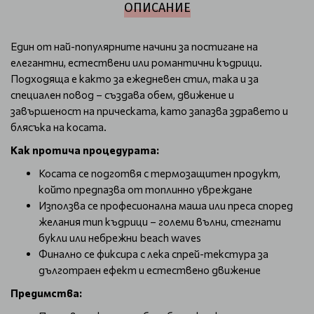
ОПИСАНИЕ
Един от най-популярните начини за постигане на
елегантни, естествени или романтични къдрици.
Подходяща е както за ежедневен стил, така и за
специален повод – създава обем, движение и
завършеност на прическата, като запазва здравето и
блясъка на косата.
Как протича процедурата:
Косата се подготвя с термозащитен продукт,
който предпазва от топлинно увреждане
Използва се професионална маша или преса според
желания тип къдрици – големи вълни, стегнати
букли или небрежни beach waves
Финално се фиксира с лека спрей-текстура за
дълготраен ефект и естествено движение
Предимства: