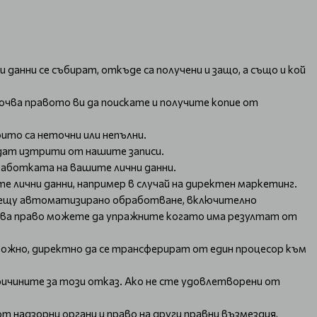
данни се събират, откъде са получени и защо, а също и кой
лючва правото ви да поискате и получите копие от
оито са неточни или непълни.
ъдат изтрити от нашите записи.
работката на вашите лични данни.
е лични данни, например в случай на директен маркетинг.
срещу автоматизирано обработване, включително
Това право можете да упражните когато има резултат от
можно, директно да се трансферират от един процесор към
причините за този отказ. Ако не сте удовлетворени от
 надзорни органи и право на други правни възмездия,