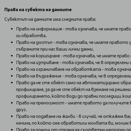
Права на субекта на данните
Субектът на данните има следните права:
Право на информация - това означава, че имате право
ги обработва.
Право на достъп - това означава, че имате правото д
събраните при нас ваши лични данни.
Право на коригиране - това означава, че имате право 
Право на изтриване - това означава, че в определе
Право на ограничаване на обработката - това означа
Право на възражение - това означава, че в определен
Право да не сте обект само на автоматизирано обр
профилиране, за да не сте обект на вземане на реш
профилирането, който води до правни последици, кои
Право на преносимост - имате правото да получите 
друг.
Право на подаване на жалби - в случай, че откажем 
начина, по който сме обработили молбата ви, молим в
Право за помощ от страна на съответни надзорни орг