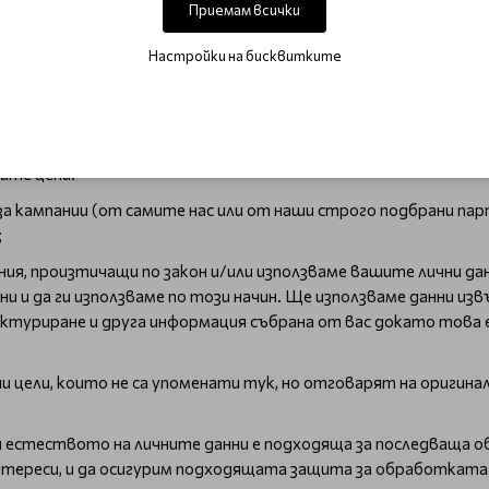
и от наши строго подбрани партньори);
Приемам всички
аза данни (поведение на пазаруване и история), за да подо
яме;
Настройки на бисквитките
иентите;
шия законосъобразен интерес да ви предлагаме продукти/услу
ите цели:
а кампании (от самите нас или от наши строго подбрани пар
;
ия, произтичащи по закон и/или използваме вашите лични дан
ни и да ги използваме по този начин. Ще използваме данни 
ктуриране и друга информация събрана от вас докато това е
ели, които не са упоменати тук, но отговарят на оригинална
 и естеството на личните данни е подходяща за последваща 
нтереси, и да осигурим подходящата защита за обработката