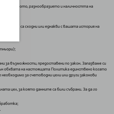
брим качеството, разнообразието и наличността на
ги, които са сходни или еднакви с вашата история на
тньори);
ни за възможности, предоставени по закон. Запазваме си
извън обхвата на настоящата Политика единствено когато
 необходимо за счетоводни цели или други законови
та цел, за която данните са били събрани. За да го
обработка;
.