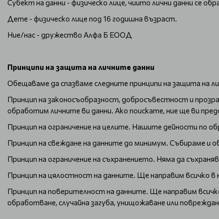
Субект на данни - физическо лице, чиито лични данни се об
Дете - физическо лице под 16 годишна възраст.
Ние/нас - дружество Алфа Б ЕООД
Принципи на защита на личните данни
Обещаваме да спазваме следните принципи на защита на ли
Принцип на законосъобразност, добросъвестност и прозра
обработим личните ви данни. Ако поискате, ние ще ви пр
Принцип на ограничение на целите. Нашите дейности по об
Принцип на свеждане на данните до минимум. Събираме и 
Принцип на ограничение на съхранението. Няма да съхраня
Принцип на цялостност на данните. Ще направим всичко в
Принцип на поверителност на данните. Ще направим всичк
обработване, случайна загуба, унищожаване или повреждан