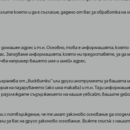
ите което и да е съгласие, дадено от вас за обработка на л
и домашен адрес и т.н. Основно, това е информацията, която
ас. Запазваме информацията, която ни предоставяте, за да 
чва например вашето име и имейл адрес.
ъхранява от „бисквитки“ или други инструменти за вашата 
рия на пазаруването (ако има такава) и т.н. Тази информация
ли разглеждате съдържанието на нашия уебсайт, вашите дейс
с потвърждение, че те имат законово основание да споделят
ли за вас на друго законово основание. Вижте списък с наши