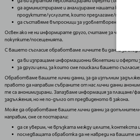
да ви изпратим персонализирани оферти (от нас и/ил
да администрираме и анализираме нашата клиентска б
продуктите/услугите, които предлагаме/предостав
да съставяме въпросници за удовлетвореност на кл
Освен ако не ни информирате друго, считаме за част от на
покупките/посещенията.
С вашето съгласие обработваме личните ви данни за следн
да ви изпращаме информационни бюлетини и оферти з
за други цели, за които сме поискали вашето съгласие
Обработваме вашите лични данни, за да изпълним задължен
правото да направим събраните от нас лични данни аноним
те са анонимизирани. Запазваме информация за плащане/фа
задължения, но не по-дълго от предвиденото в закона.
Може да обработваме вашите лични данни за допълнителни ц
направим, сме се постарали:
да се уверим, че връзката между целите, контекста
последващата обработка да не навреди на вашите и