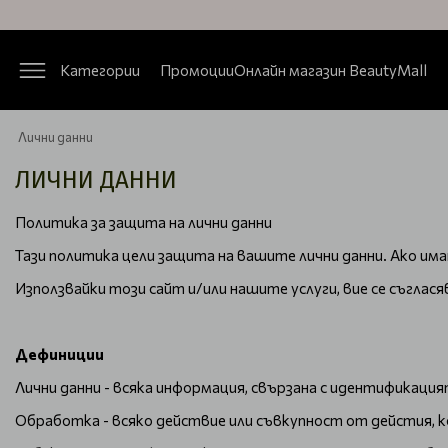
Категории
Промоции
Онлайн магазин BeautyMall
Лични данни
ЛИЧНИ ДАННИ
Политика за защита на лични данни
Тази политика цели защита на вашите лични данни. Ако има
Използвайки този сайт и/или нашите услуги, вие се съглас
Дефиниции
Лични данни - всяка информация, свързана с идентификация
Обработка - всяко действие или съвкупност от дейстия, к