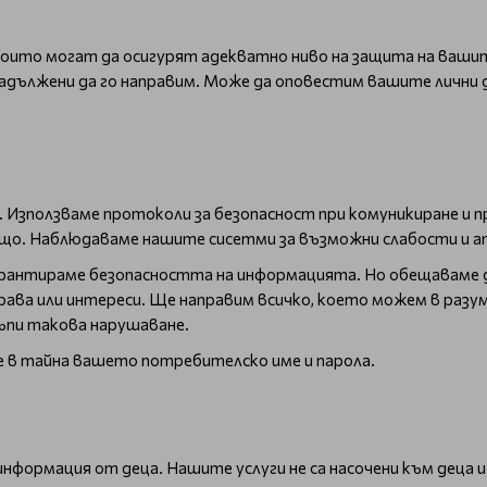
които могат да осигурят адекватно ниво на защита на вашит
адължени да го направим. Може да оповестим вашите лични да
. Използваме протоколи за безопасност при комуникиране и п
ящо. Наблюдаваме нашите сисетми за възможни слабости и а
 гарантираме безопасността на информацията. Но обещаваме 
права или интереси. Ще направим всичко, което можем в разу
тъпи такова нарушаване.
е в тайна вашето потребителско име и парола.
формация от деца. Нашите услуги не са насочени към деца и 