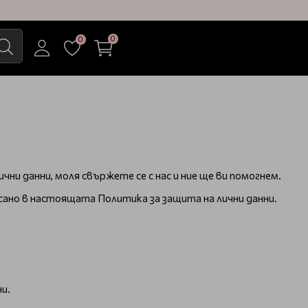
0
0
ни данни, моля свържете се с нас и ние ще ви помогнем.
исано в настоящата Политика за защита на лични данни.
и.