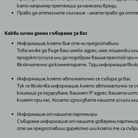
като например претенции за нанесени вреди.
Право да оттеглите съгласие - имате право да оттегл
Какви лични данни събираме за вас
Информация, която вие сте ни предоставили
Това може да бъде ваш имейл адрес, име, пощенски ил
продукт/услуга или да подобрим вашия престой при н
включително да коментирате. Тази информация вклю
Информация, която автоматично се събира за вас
Тук се включва информация, която автоматично се с
кошница за пазаруване, вашият IP адрес, вашата исто
клиент при нас. Когато използвате нашите услуги и
Информация от нашите партньори
Събираме информация от нашите доверени партньори 
сте им предоставили директно или която те са събра