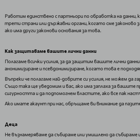
Работим единствено с партньори по обработка на данни, 
трети страни или държавни органи, когато сме законово з
ако има други законови основания за това.
Как защитаваме вашите лични данни
Полагаме всички усилия, за да защитим вашите лични данни
анонимизиране и псевдонимизиране, когато това е подход
Въпреки че полагаме най-добрите си усилия, не можем да
Също така ще уведомим и вас, ако има заплаха за вашите 
сигурността и да подпомогнем властите, ако все пак нас
Ако имате акаунт при нас, обръщаме ви внимание да пазит
Деца
Не възнамеряваме да събираме или умишлено да събираме ин