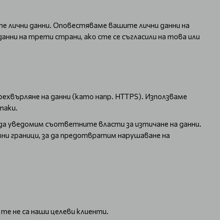
е лични данни. Оповестяваме вашите лични данни на
нни на трети страни, ако сте се съгласили на това или
рехвърляне на данни (като напр. HTTPS). Използваме
таки.
да уведомим съответните власти за изтичане на данни.
мни граници, за да предотвратим нарушаване на
те не са наши целеви клиенти.