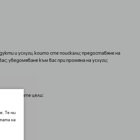
укти и услуги, които сте поискали; предоставяне на
ас; уведомяване към вас при промяна на услуги;
със следните цели:
. Те ни
тата на