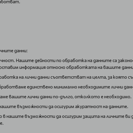
работват.
чните данни:
чност. Нашите дейности по обработка на данните са законо
едоставим информация относно обработката на вашите данни
работка на лични данни съответстват на целта, за която съ
обработваме единствено минимално необходимите лични дан
ваме вашите лични данни по-дълго, отколкото е необходимо.
 нашите възможности да осигурим акуратност на данните.
о в нашите възможности да осигурим защита на личните ви 
е.