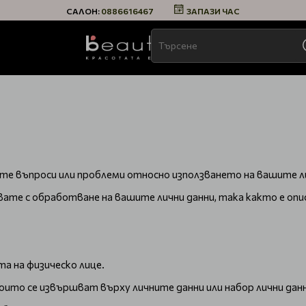
САЛОН:
0886616467
ЗАПАЗИ ЧАС
те въпроси или проблеми относно използването на вашите лич
явате с обработване на вашите лични данни, така както е оп
та на физическо лице.
оито се извършват върху личните данни или набор лични данн