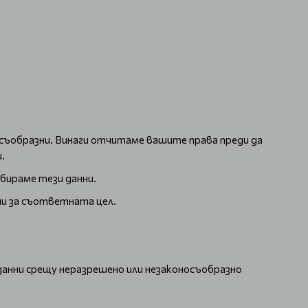
съобразни. Винаги отчитаме вашите права преди да
.
бираме тези данни.
ни за съответната цел.
данни срещу неразрешено или незаконосъобразно