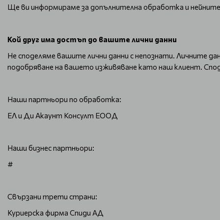
Ще ви информираме за допълнителна обработка и нейните
Кой друг има достъп до вашите лични данни
Не споделяме вашите лични данни с непознати. Личните данн
подобряване на вашето изживяване като наш клиент. Спод
Наши партньори по обработка:
ЕЛ и Ди Акаунт Консулт ЕООД
Наши бизнес партньори:
#
Свързани трети страни:
Куриерска фирма Спиди АД