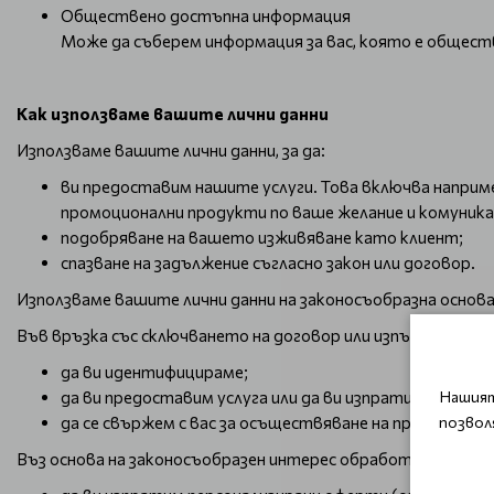
Обществено достъпна информация
Може да съберем информация за вас, която е общест
Как използваме вашите лични данни
Използваме вашите лични данни, за да:
ви предоставим нашите услуги. Това включва наприме
промоционални продукти по ваше желание и комуникация
подобряване на вашето изживяване като клиент;
спазване на задължение съгласно закон или договор.
Използваме вашите лични данни на законосъобразна основа
Във връзка със сключването на договор или изпълняването
да ви идентифицираме;
да ви предоставим услуга или да ви изпратим/предл
Нашият
да се свържем с вас за осъществяване на продажба и
позвол
Въз основа на законосъобразен интерес обработваме вашит