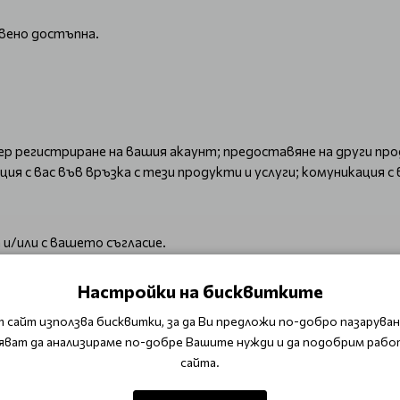
вено достъпна.
р регистриране на вашия акаунт; предоставяне на други прод
 с вас във връзка с тези продукти и услуги; комуникация с в
 и/или с вашето съгласие.
 на договорни задължения, обработваме вашите лични данни 
Настройки на бисквитките
ожим продукт;
 сайт използва бисквитки, за да Ви предложи по-добро пазаруване
ли за извършване на фактуриране;
яват да анализираме по-добре Вашите нужди и да подобрим рабо
сайта.
е лични данни за следните цели: