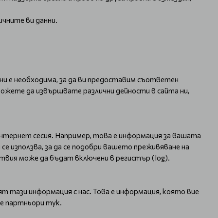
ичните ви данни.
 ни е необходима, за да ви предоставим съответен
можете да извършвате различни дейности в сайта ни,
интернет сесия. Например, това е информация за вашата
 се използва, за да се подобри вашето преживяване на
твия може да бъдат включени в регистър (log).
 тази информация с нас. Това е информация, която вие
те партньори тук.