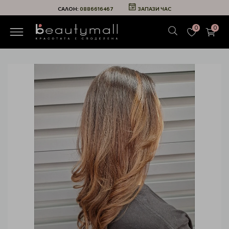
САЛОН:
0886616467
ЗАПАЗИ ЧАС
0
0