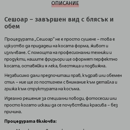
ОПИСАНИЕ
Сешоар – завършен вид с блясък и
обем
Процедурата „Сешоар“ не е просто сушене – това е
изкуство да придадеш на косата форма, живот и
излъчване. С помощта на професионални техники и
продукти, нашите фризьори ще оформят перфектно
косата, оставяйки я лека, блестяща и подвижна.
Независимо дали предпочиташ прав, къдрав или обемен
стил – ние ще го постигнем с внимание към детайла и
грижа към структурата на косъма.
Идеално решение за специални поводи, фотосесии или
просто когато искаш да се почувстваш красива – без
причина.
Процедурата включва: