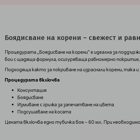
Боядисване на корени – свежест и равн
Процедурата „Боядисване на корени“ е идеална за поддър
бои с щадяща формула, осигуряваща равномерно покритие, 
Подходяща както за покриване на израснали корени, така и 
Процедурата включва
Консултация
Боядисване
Измиване с грижа за запечатване на цвета
Подсушаване на косата
Цената включва едно тубичка боя – 60 мл. При необходим