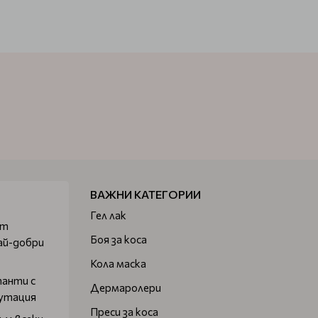
ВАЖНИ КАТЕГОРИИ
Гел лак
от
Боя за коса
ай-добри
Кола маска
танти с
Дермаролери
путация
Преси за коса