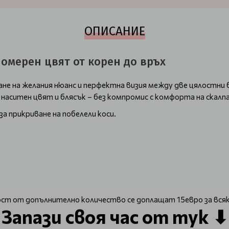
ОПИСАНИЕ
омерен цвят от корен до връх
жане на желания нюанс и перфектна визия между две цялостн
наситен цвят и блясък – без компромис с комфорта на скалпа
за прикриване на побелели коси.
ост от допълнително количество се доплащат 15евро за всяк
Запази своя час от тук ⬇