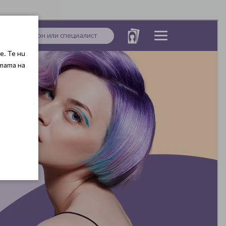
. Те ни
тата на