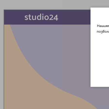
Нашият
позвол