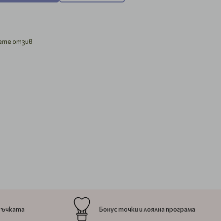
ете отзив
ръчката
Бонус точки и лоялна програма