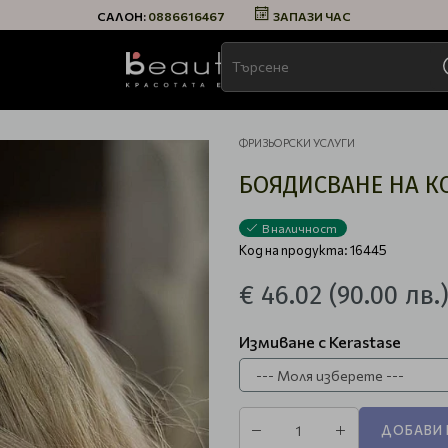
САЛОН:
0886616467
ЗАПАЗИ ЧАС
ФРИЗЬОРСКИ УСЛУГИ
БОЯДИСВАНЕ НА К
В наличност
Код на продукта: 16445
€ 46.02
(90.00 лв.
Измиване с Kerastase
ДОБАВИ 