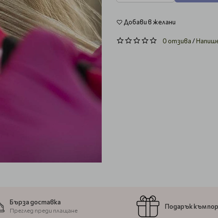
Добави в желани
0 отзива
/
Напиш
Бърза доставка
Подарък към по
Преглед преди плащане