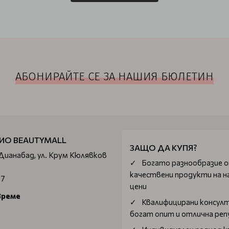
АБОНИРАЙТЕ СЕ ЗА НАШИЯ БЮЛЕТИН
ИО BEAUTYMALL
ЗАЩО ДА КУПЯ?
 Дианабад, ул. Крум Кюлявков
Богатo разнообразие 
качествени продукти на н
67
цени
време
Квалифицирани консул
богат опит и отлична ре