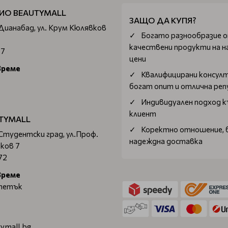
ИО BEAUTYMALL
ЗАЩО ДА КУПЯ?
 Дианабад, ул. Крум Кюлявков
Богатo разнообразие 
качествени продукти на н
67
цени
време
Квалифицирани консул
богат опит и отлична ре
Индивидуален подход к
клиент
TYMALL
Коректно отношение, 
 Студентски град, ул.Проф.
надеждна доставка
ков 7
72
време
 петък
ymall.bg