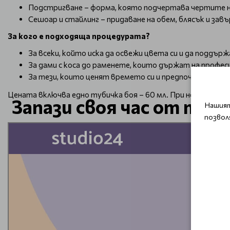
Подстригване – форма, която подчертава чертите н
Сешоар и стайлинг – придаване на обем, блясък и зав
За кого е подходяща процедурата?
За всеки, който иска да освежи цвета си и да поддърж
За дами с коса до раменете, които държат на профе
За тези, които ценят времето си и предпочитат всич
Цената включва едно тубичка боя – 60 мл. При необходим
Запази своя час от тук 
Нашият
позвол