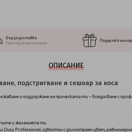
Бърза доставка
Подарък към по
Преглед преди плащане
ОПИСАНИЕ
ване, подстригване и сешоар за коса
вежаване и поддържане на прическата ти – боядисване с проф
 очите и желанията ти
 или Dusy Professional, известни с дълготраен цвят, равноме