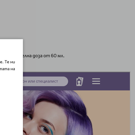
 допълнителна доза от 60 мл.
. Те ни
тата на