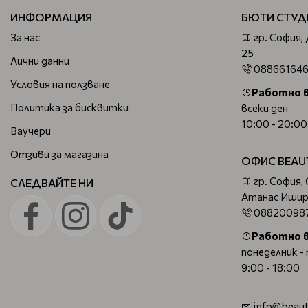
ИНФОРМАЦИЯ
БЮТИ СТУД
За нас
гр. София,
25
Лични данни
08866164
Условия на ползване
Работно 
Политика за бисквитки
всеки ден
10:00 - 20:00
Ваучери
Отзиви за магазина
ОФИС BEAU
гр. София,
СЛЕДВАЙТЕ НИ
Атанас Ишир
08820098
Работно 
понеделник -
9:00 - 18:00
info@beaut