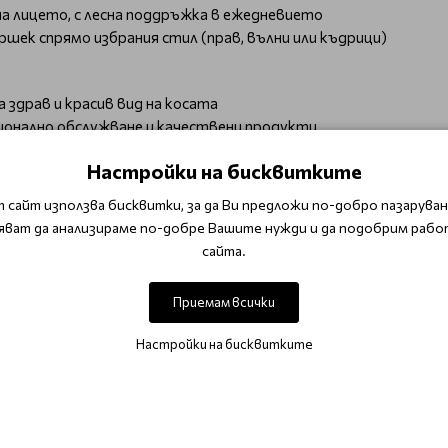
а лицето, с лесна поддръжка в ежедневието
ършек спрямо избрания стил (прав, вълни или къдрици)
а здрав и красив вид на косата
сионално обслужване и качествени продукти
ко в една стъпка – цвят, форма и финален стайлинг
Настройки на бисквитките
ост от допълнително количество се доплащат 30 лв за всяка
⬇
 сайт използва бисквитки, за да Ви предложи по-добро пазаруване
яват да анализираме по-добре Вашите нужди и да подобрим рабо
сайта.
Приемам всички
Настройки на бисквитките