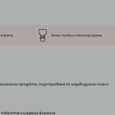
ръчката
Бонус точки и лоялна програма
есионални продукти, подстригване по индивидуален план и
рно покритие и щадяща формула