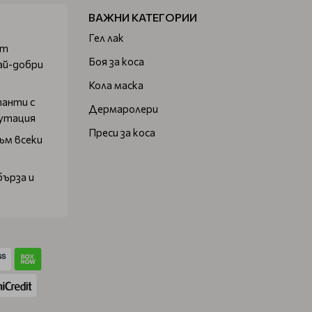
ВАЖНИ КАТЕГОРИИ
Гел лак
от
Боя за коса
ай-добри
Кола маска
танти с
Дермаролери
путация
Преси за коса
ъм всеки
бърза и