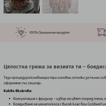
100% Оригинален продукт
Цялостна грижа за визията ти – боядис
Тази процедура комбинира три основни стъпки за пълно ос
оформяне със сешоар.
Какво включва:
Консултация с фризьор – избор на цвят според тена,
Боядисване на цялата коса с висок клас бои Goldwell