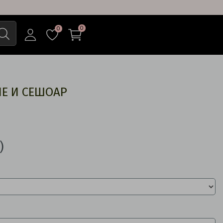
0
0
НЕ И СЕШОАР
)