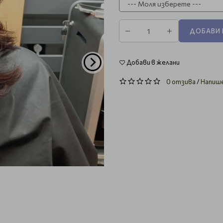
ДОБАВИ 
Добави в желани
0 отзива
/
Напиш