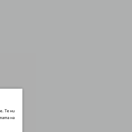
. Те ни
тата на