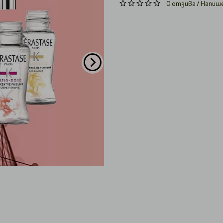
0 отзива
/
Напиш