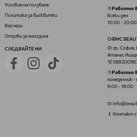
Условия на ползване
Работно 
Политика за бисквитки
всеки ден
10:00 - 20:00
Ваучери
Отзиви за магазина
ОФИС BEAU
гр. София,
СЛЕДВАЙТЕ НИ
Атанас Ишир
08820098
Работно 
понеделник -
9:00 - 18:00
info@beaut
Контакт с