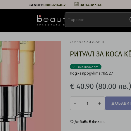
САЛОН:
0886616467
ЗАПАЗИ ЧАС
ФРИЗЬОРСКИ УСЛУГИ
РИТУАЛ ЗА КОСА K
В наличност
Код на продукта: 16527
€ 40.90
(80.00 лв.
ДОБАВИ 
Добави в желани