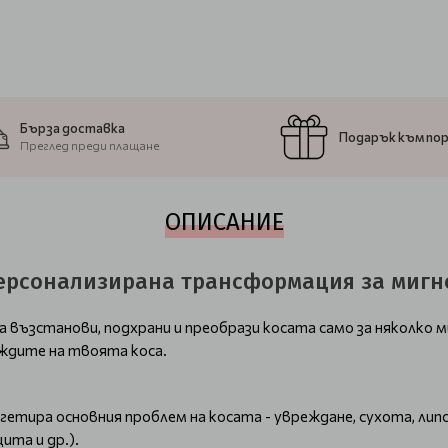
Бърза доставка
Подарък към по
Преглед преди плащане
ОПИСАНИЕ
– персонализирана трансформация за миг
да възстанови, подхрани и преобрази косата само за няколко 
уждите на твоята коса.
ира основния проблем на косата - увреждане, сухота, липса
ита и др.).