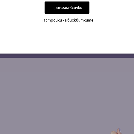
фект на салонна терапия.
Приемам всички
якаш след луксозен спа ритуал, но само за минути.
Настройки на бисквитките
Запази своя час от тук ⬇