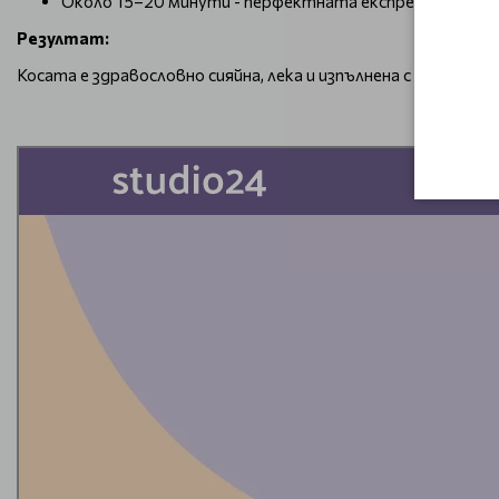
Около 15–20 минути - перфектната експрес грижа с е
Резултат:
Косата е здравословно сияйна, лека и изпълнена с живот – с