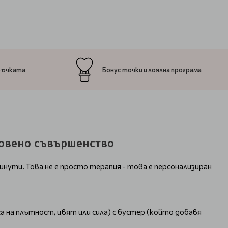
ръчката
Бонус точки и лоялна програма
новено съвършенство
минути. Това не е просто терапия - това е персонализиран
 на плътност, цвят или сила) с бустер (който добавя