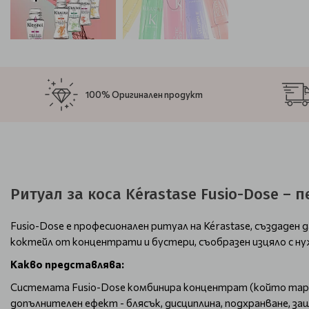
100% Оригинален продукт
Ритуал за коса Kérastase Fusio-Dose 
Fusio-Dose е професионален ритуал на Kérastase, създаден 
коктейл от концентрати и бустери, съобразен изцяло с н
Какво представлява:
Системата Fusio-Dose комбинира концентрат (който таргет
допълнителен ефект - блясък, дисциплина, подхранване, защ