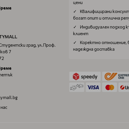
цени
време
Квалифицирани консул
богат опит и отлична ре
Индивидуален подход к
клиент
TYMALL
Коректно отношение, 
 Студентски град, ул.Проф.
надеждна доставка
ков 7
72
време
 петък
ymall.bg
 нас