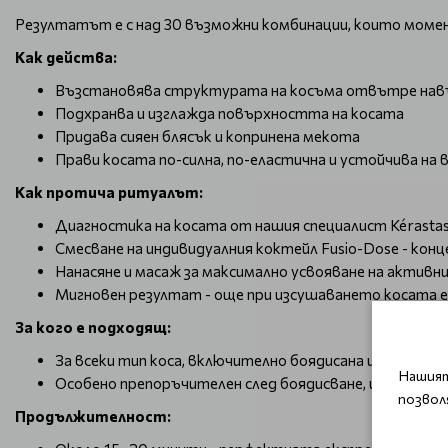
Резултатът е с над 30 възможни комбинации, които моме
Как действа:
Възстановява структурата на косъма отвътре нав
Подхранва и изглажда повърхността на косата
Придава сияен блясък и копринена мекота
Прави косата по-силна, по-еластична и устойчива на
Как протича ритуалът:
Диагностика на косата от нашия специалист Kérasta
Смесване на индивидуалния коктейл Fusio-Dose - кон
Нанасяне и масаж за максимално усвояване на активн
Мигновен резултат - още при изсушаването косата е 
За кого е подходящ:
За всеки тип коса, включително боядисана или трети
Нашият
Особено препоръчителен след боядисване, изсветля
позвол
Продължителност: