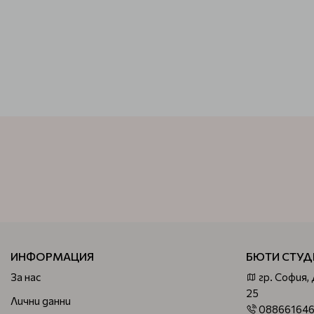
ИНФОРМАЦИЯ
БЮТИ СТУД
За нас
гр. София,
25
Лични данни
08866164