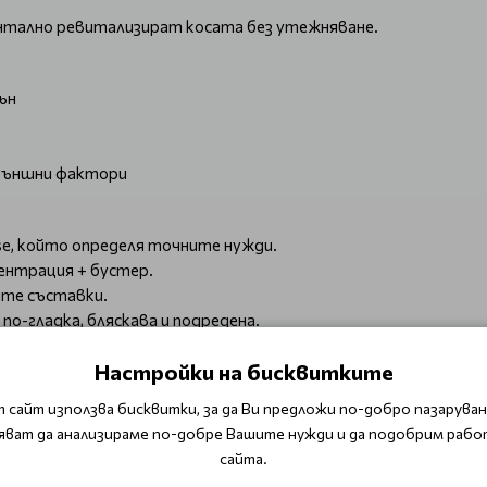
нтално ревитализират косата без утежняване.
ън
 външни фактори
se, който определя точните нужди.
центрация + бустер.
ите съставки.
по-гладка, бляскава и подредена.
Настройки на бисквитките
рана
 сайт използва бисквитки, за да Ви предложи по-добро пазаруване
ване или термично третиране
яват да анализираме по-добре Вашите нужди и да подобрим рабо
сайта.