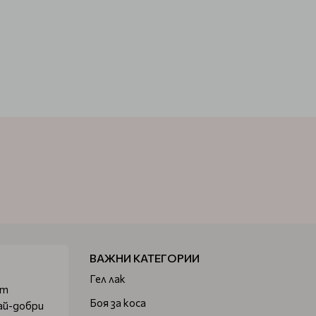
ВАЖНИ КАТЕГОРИИ
Гел лак
от
Боя за коса
ай-добри