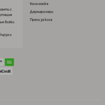
Кола маска
танти с
Дермаролери
путация
Преси за коса
ъм всеки
бърза и