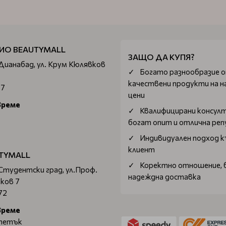
ИО BEAUTYMALL
ЗАЩО ДА КУПЯ?
 Дианабад, ул. Крум Кюлявков
Богатo разнообразие 
качествени продукти на н
67
цени
време
Квалифицирани консул
богат опит и отлична ре
Индивидуален подход к
клиент
TYMALL
Коректно отношение, 
 Студентски град, ул.Проф.
надеждна доставка
ков 7
72
време
 петък