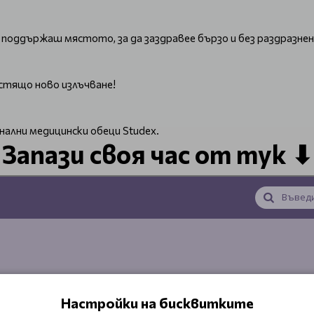
поддържаш мястото, за да заздравее бързо и без раздразнен
стящо ново излъчване!
нални медицински обеци Studex.
Запази своя час от тук ⬇
Настройки на бисквитките