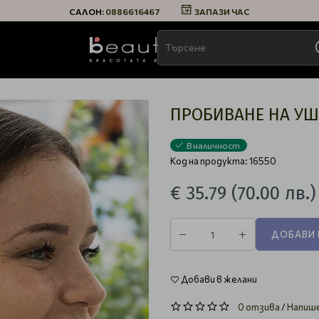
САЛОН:
0886616467
ЗАПАЗИ ЧАС
ПРОБИВАНЕ НА У
В наличност
Код на продукта: 16550
€ 35.79
(70.00 лв.)
ДОБАВИ 
Добави в желани
0 отзива
/
Напиш