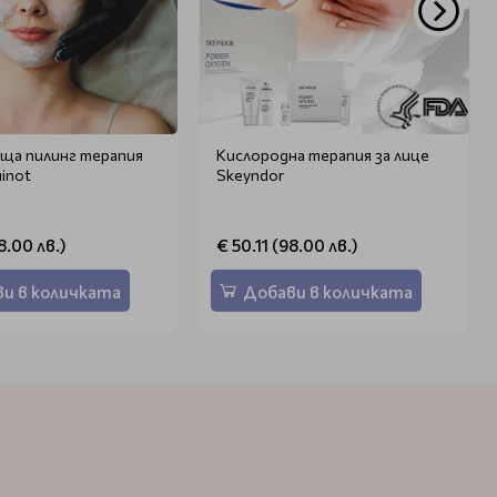
ща пилинг терапия
Кислородна терапия за лице
uinot
Skeyndor
8.00 лв.)
€ 50.11 (98.00 лв.)
и в количката
Добави в количката