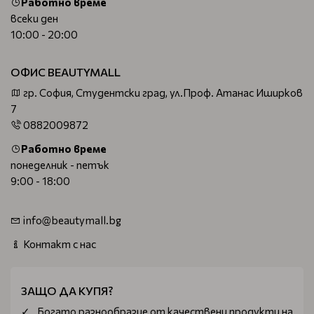
Работно време
всеки ден
10:00 - 20:00
ОФИС BEAUTYMALL
гр. София, Студентски град, ул.Проф. Атанас Иширков
7
0882009872
Работно време
понеделник - петък
9:00 - 18:00
info@beautymall.bg
Контакт с нас
ЗАЩО ДА КУПЯ?
Богатo разнообразие от качествени продукти на