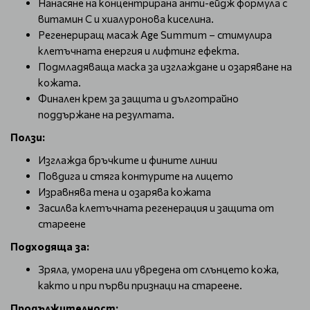
Нанасяне на концентрирана анти-ейдж формула с
витамин C и хиалуронова киселина.
Регенериращ масаж Age Summum – стимулира
клетъчната енергия и лифтинг ефекта.
Подмладяваща маска за изглаждане и озаряване на
кожата.
Финален крем за защита и дълготрайно
поддържане на резултата.
Ползи:
Изглажда бръчките и фините линии
Повдига и стяга контурите на лицето
Изравнява тена и озарява кожата
Засилва клетъчната регенерация и защита от
стареене
Подходяща за:
Зряла, уморена или увредена от слънцето кожа,
както и при първи признаци на стареене.
Продължителност: