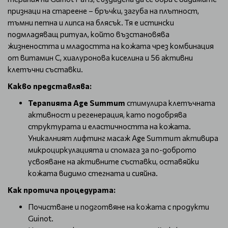
признаци на стареене – бръчки, загуба на плътност,
тъмни петна и липса на блясък. Тя е истински
подмладяващ ритуал, който възстановява
жизнеността и младостта на кожата чрез комбинация
от витамин C, хиалуронова киселина и 56 активни
клетъчни съставки.
Какво представлява:
Терапията Age Summum
стимулира клетъчната
активност и регенерация, като подобрява
структурата и еластичността на кожата.
Уникалният лифтинг масаж Age Summum активира
микроциркулацията и спомага за по-доброто
усвояване на активните съставки, оставяйки
кожата видимо стегната и сияйна.
Как протича процедурата:
Почистване и подготвяне на кожата с продукти
Guinot.