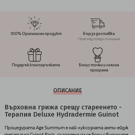
100% Оригинален продукт
Бърза доставка
Преглед преди плащане
Подарък към поръчката
Бонус точки и лоялна
програма
ОПИСАНИЕ
Върховна грижа срещу стареенето -
Терапия Deluxe Hydradermie Guinot
Процедурата Age Summum е най-луксозната анти-ейдж
терапия на Guinot Paris, създадена да се бори с видимите