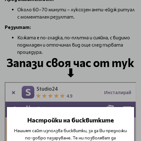
Около 60–70 минути – луксозен анти-ейдж ритуал
с моментален резултат.
Резултат:
Кожата е по-гладка, по-плътна и сияйна, с видимо
подмладен и отпочинал вид още след първата
процедура.
Запази своя час от тук
⬇
Настройки на бисквитките
Нашият сайт използва бисквитки, за да Ви предложи
по-добро пазаруване. Те ни позволяват да