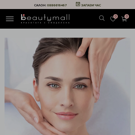
САЛОН:
0886616467
ЗАПАЗИ ЧАС
0
0