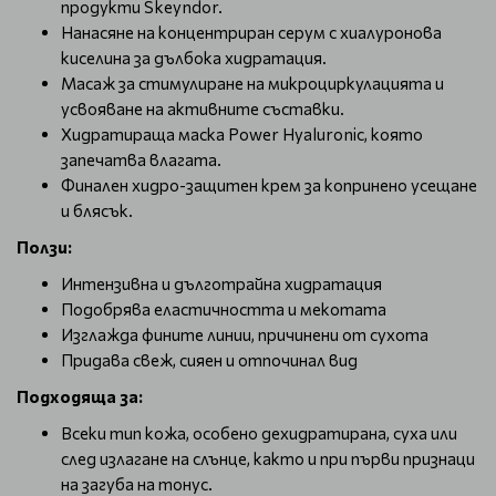
продукти Skeyndor.
Нанасяне на концентриран серум с хиалуронова
киселина за дълбока хидратация.
Масаж за стимулиране на микроциркулацията и
усвояване на активните съставки.
Хидратираща маска Power Hyaluronic, която
запечатва влагата.
Финален хидро-защитен крем за копринено усещане
и блясък.
Ползи:
Интензивна и дълготрайна хидратация
Подобрява еластичността и мекотата
Изглажда фините линии, причинени от сухота
Придава свеж, сияен и отпочинал вид
Подходяща за:
Всеки тип кожа, особено дехидратирана, суха или
след излагане на слънце, както и при първи признаци
на загуба на тонус.