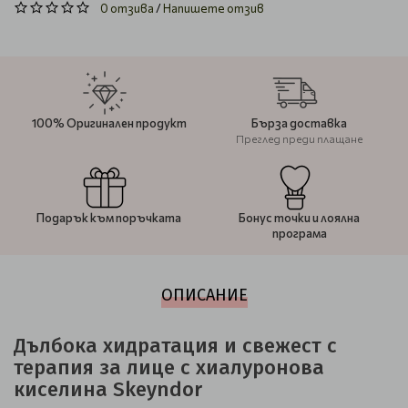
0 отзива
/
Напишете отзив
100% Оригинален продукт
Бърза доставка
Преглед преди плащане
Подарък към поръчката
Бонус точки и лоялна
програма
ОПИСАНИЕ
Дълбока хидратация и свежест с
терапия за лице с хиалуронова
киселина Skeyndor