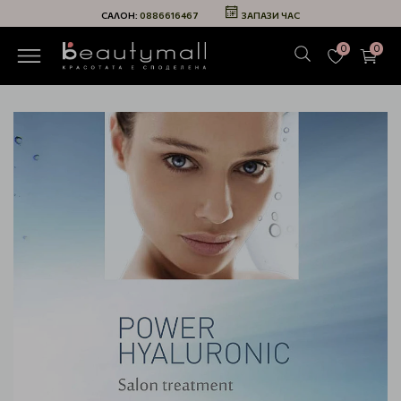
САЛОН:
0886616467
ЗАПАЗИ ЧАС
0
0