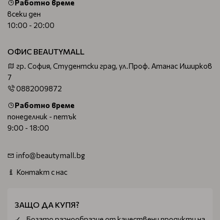
Работно време
всеки ден
10:00 - 20:00
ОФИС BEAUTYMALL
гр. София, Студентски град, ул.Проф. Атанас Иширков
7
0882009872
Работно време
понеделник - петък
9:00 - 18:00
info@beautymall.bg
Контакт с нас
ЗАЩО ДА КУПЯ?
Богатo разнообразие от качествени продукти на