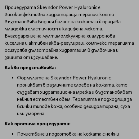
Процедурата Skeyndor Power Hyaluronic е
високоефективна хидратираща терапия, която
възстановява водния баланс на кожата и ѝ придава
младежка еластичност и кадифена мекота.
Благодарение на мултимолекулярна хиалуронова
киселина и активен аква-регулиращ комплекс, терапията
осигурява дълготрайна хидратация в дълбочина и
защита от изсушаване.
Какво представлява:
Формулите на Skeyndor Power Hyaluronic
проникват в различните слоеве на кожата, като
създават хидратационна мрежа и възстановяват
нейния естествен обем. Терапията е подходяща за
всички типове кожа, особено дехидратирана, суха
или уморена.
Как протича процедурата:
Почистване и подготовка на кожата с нежни