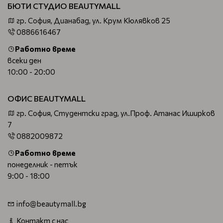
БЮТИ СТУДИО BEAUTYMALL
гр. София, Дианабад, ул. Крум Кюлявков 25
0886616467
Работно време
всеки ден
10:00 - 20:00
ОФИС BEAUTYMALL
гр. София, Студентски град, ул.Проф. Атанас Иширков
7
0882009872
Работно време
понеделник - петък
9:00 - 18:00
info@beautymall.bg
Контакт с нас