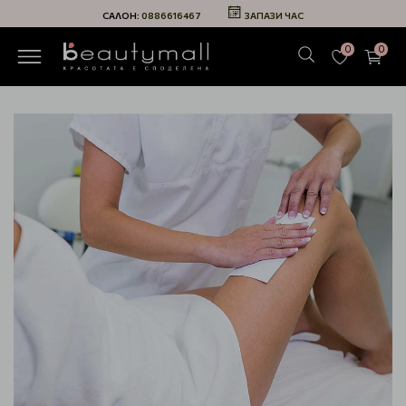
САЛОН:
0886616467
ЗАПАЗИ ЧАС
0
0