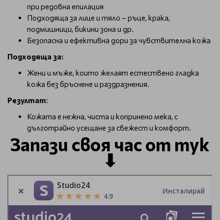
при редовна епилация
Подходяща за лице и тяло – ръце, крака,
подмишници, бикини зона и др.
Безопасна и ефективна дори за чувствителна кожа
Подходяща за:
Жени и мъже, които желаят естествено гладка
кожа без бръснене и раздразнения.
Резултат
:
Кожата е нежна, чиста и копринено мека, с
дълготрайно усещане за свежест и комфорт.
Запази своя час от тук
⬇