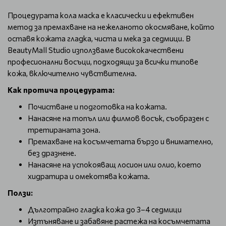
Процедурата кола маска е класически и ефективен
метод за премахване на нежеланото окосмяване, който
оставя кожата гладка, чиста и мека за седмици. В
BeautyMall Studio използваме висококачествени
професионални восъци, подходящи за всички типове
кожа, включително чувствителна.
Как протича процедурата:
Почистване и подготовка на кожата.
Нанасяне на топъл или филмов восък, съобразен с
третираната зона.
Премахване на косъмчетата бързо и внимателно,
без дразнене.
Нанасяне на успокояващ лосион или олио, което
хидратира и омекотява кожата.
Ползи:
Дълготрайно гладка кожа до 3–4 седмици
Изтъняване и забавяне растежа на косъмчетата