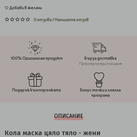
Добави в желани
0 отзива
/
Напишете отзив
100% Оригинален продукт
Бърза доставка
Преглед преди плащане
Подарък към поръчката
Бонус точки и лоялна
програма
ОПИСАНИЕ
Кола маска цяло тяло - жени