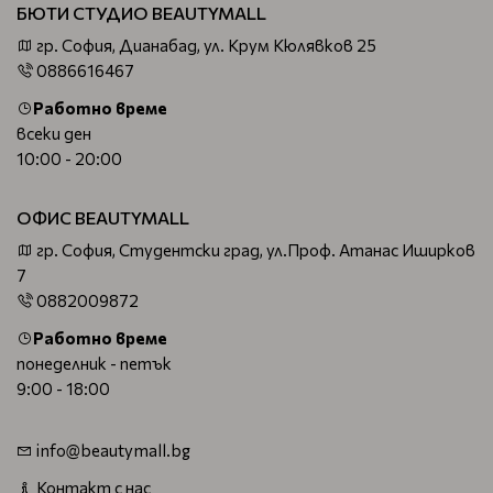
БЮТИ СТУДИО BEAUTYMALL
гр. София, Дианабад, ул. Крум Кюлявков 25
0886616467
Работно време
всеки ден
10:00 - 20:00
ОФИС BEAUTYMALL
гр. София, Студентски град, ул.Проф. Атанас Иширков
7
0882009872
Работно време
понеделник - петък
9:00 - 18:00
info@beautymall.bg
Контакт с нас