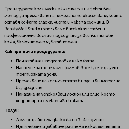
Процедурата кола маска е класически и ефективен
метод за премахване на нежеланото окосмяване, който
оставя кожата гладка, чиста и мека за седмици. В
BeautyMall Studio използваме висококачествени
професионални восъци, подходящи за всички типове
кожа, включително чувствителна.
Как протича процедурата:
Почистване и подготовка на кожата.
Нанасяне на топъл или филмов восък, съобразен с
третираната зона.
Премахване на косъмчетата бързо и внимателно,
без дразнене.
Нанасяне на успокояващ лосион или олио, което
хидратира и омекотява кожата.
Ползи:
Дълготрайно гладка кожа до 3–4 седмици
Изтъняване и забавяне растежа на косъмчетата