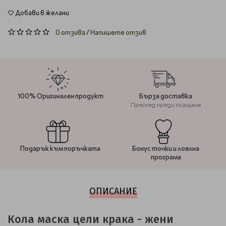
Добави в желани
0 отзива
/
Напишете отзив
100% Оригинален продукт
Бърза доставка
Преглед преди плащане
Подарък към поръчката
Бонус точки и лоялна
програма
ОПИСАНИЕ
Кола маска цели крака - жени