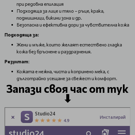
при редовна епилация
Подходяща за лице и тяло – ръце, крака,
подмишници, бикини зона и др.
Безопасна и ефективна дори за чувствителна кожа
Подходяща за:
Жени и мъже, които желаят естествено гладка
кожа без бръснене и раздразнения.
Резултат
:
Кожата е нежна, чиста и копринено мека, с
дълготрайно усещане за свежест и комфорт.
Запази своя час от тук
⬇