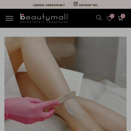
САЛОН:
0886616467
ЗАПАЗИ ЧАС
0
0