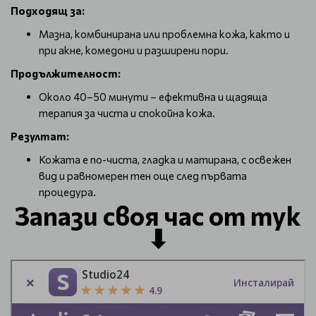
Подходящ за:
Мазна, комбинирана или проблемна кожа, както и
при акне, комедони и разширени пори.
Продължителност:
Около 40–50 минути – ефективна и щадяща
терапия за чиста и спокойна кожа.
Резултат:
Кожата е по-чиста, гладка и матирана, с освежен
вид и равномерен тен още след първата
процедура.
Запази своя час от тук
⬇