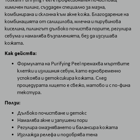
химичен пилинг, създаден специално за мазна,
комбинирана и склонна към акне кожа. Благодарение на
комбинацията от салицилова, млечна и пирувинова
киселина, пилингът дълбоко почиства порите, регулира
себума и намалява възпаленията, без да изсушава
кожата.
Как действа:
Формулата на Purifying Peel премахва мъртвите
клетки и излишния себум, като едновременно
успокоява и детоксикира кожата. След
процедурата лицето е свежо, матово и с по-фина
текстура.
Ползи:
Дълбоко почистване и детокс
Намалява акне и запушени пори
Регулира омазняването и балансира кожата
Изглажда релефа и подобрява тена