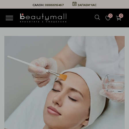
САЛОН:
0886616467
ЗАПАЗИ ЧАС
0
0