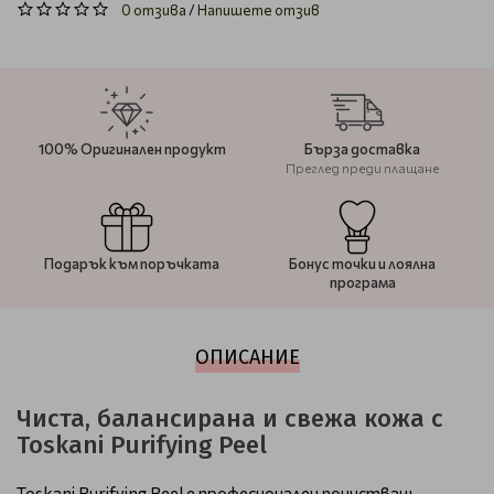
0 отзива
/
Напишете отзив
100% Оригинален продукт
Бърза доставка
Преглед преди плащане
Подарък към поръчката
Бонус точки и лоялна
програма
ОПИСАНИЕ
Чиста, балансирана и свежа кожа с
Toskani Purifying Peel
Toskani Purifying Peel е професионален почистващ