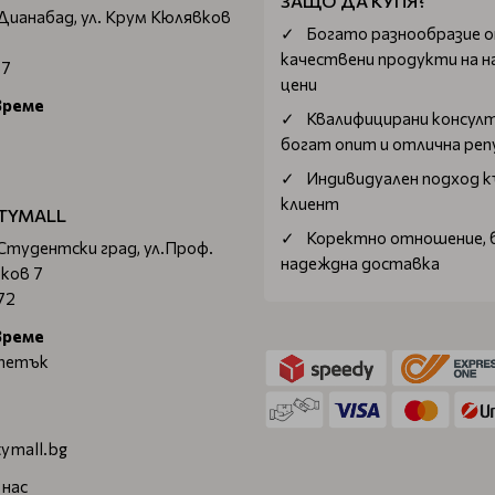
ЗАЩО ДА КУПЯ?
 Дианабад, ул. Крум Кюлявков
Богатo разнообразие 
качествени продукти на н
67
цени
време
Квалифицирани консул
богат опит и отлична ре
Индивидуален подход к
клиент
TYMALL
Коректно отношение, 
 Студентски град, ул.Проф.
надеждна доставка
ков 7
72
време
 петък
ymall.bg
 нас