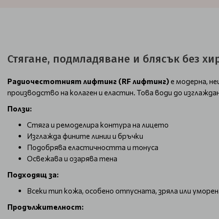
Стягане, подмладяване и блясък без хи
Радиочестотният лифтинг (RF лифтинг)
е модерна, н
производство на колаген и еластин. Това води до изглажда
Ползи:
Стяга и ремоделира контура на лицето
Изглажда фините линии и бръчки
Подобрява еластичността и тонуса
Освежава и озарява тена
Подходящ за:
Всеки тип кожа, особено отпусната, зряла или уморена
Продължителност: