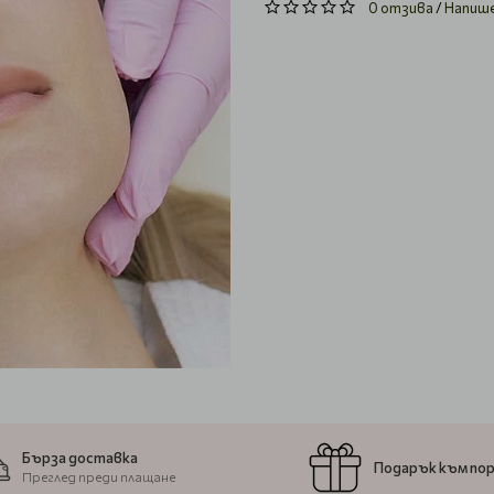
0 отзива
/
Напиш
Бърза доставка
Подарък към по
Преглед преди плащане