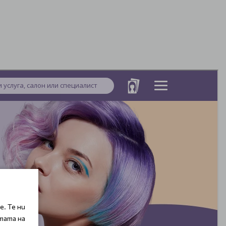
. Те ни
тата на