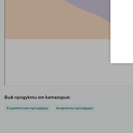
Виж продукти от категория:
Козметични процедури
Апаратни процедури