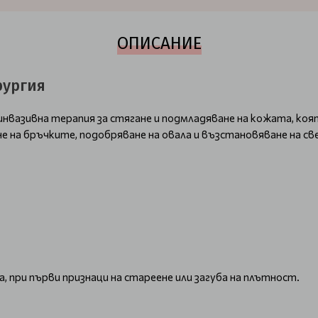
ОПИСАНИЕ
рургия
еинвазивна терапия за стягане и подмладяване на кожата, ко
не на бръчките, подобряване на овала и възстановяване на св
, при първи признаци на стареене или загуба на плътност.