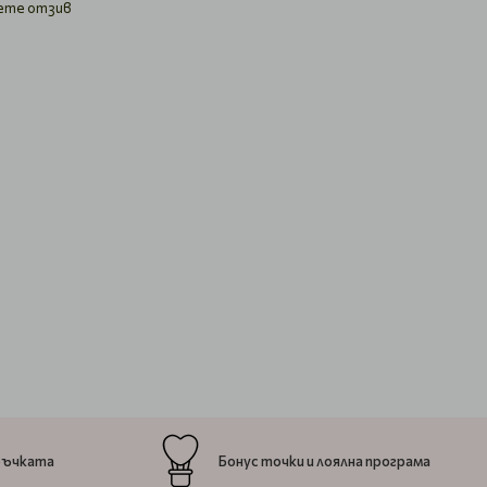
ете отзив
ръчката
Бонус точки и лоялна програма