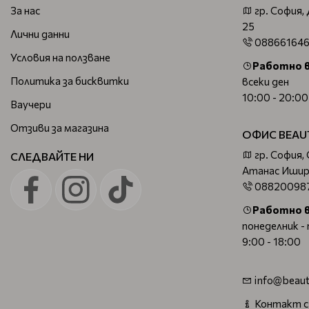
За нас
гр. София,
25
Лични данни
08866164
Условия на ползване
Работно 
Политика за бисквитки
всеки ден
10:00 - 20:00
Ваучери
Отзиви за магазина
ОФИС BEAU
гр. София,
СЛЕДВАЙТЕ НИ
Атанас Ишир
08820098
Работно 
понеделник -
9:00 - 18:00
info@beaut
Контакт с