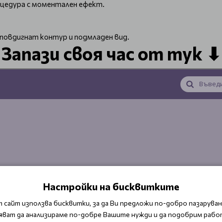
цедура с моментален ефект.
 повдигнат контур и подмладен вид.
Запази своя час от тук ⬇
Настройки на бисквитките
 сайт използва бисквитки, за да Ви предложи по-добро пазаруване
яват да анализираме по-добре Вашите нужди и да подобрим рабо