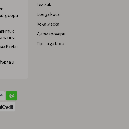
Гел лак
от
Боя за коса
ай-добри
Кола маска
танти с
Дермаролери
путация
Преси за коса
ъм всеки
бърза и