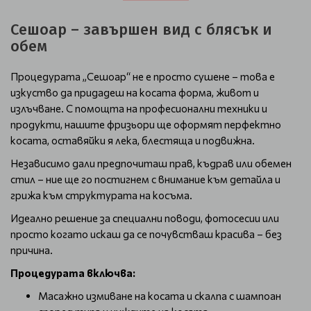
Сешоар – завършен вид с блясък и
обем
Процедурата „Сешоар“ не е просто сушене – това е
изкуство да придадеш на косата форма, живот и
излъчване. С помощта на професионални техники и
продукти, нашите фризьори ще оформят перфектно
косата, оставяйки я лека, блестяща и подвижна.
Независимо дали предпочиташ прав, къдрав или обемен
стил – ние ще го постигнем с внимание към детайла и
грижа към структурата на косъма.
Идеално решение за специални поводи, фотосесии или
просто когато искаш да се почувстваш красива – без
причина.
Процедурата включва:
Масажно измиване на косата и скалпа с шампоан