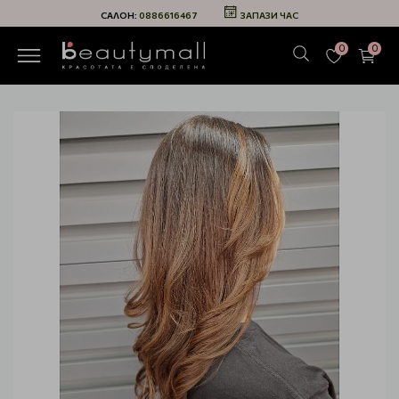
САЛОН:
0886616467
ЗАПАЗИ ЧАС
0
0