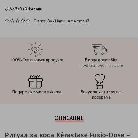
Добави в желани
0 отзива
/
Напишете отзив
100% Оригинален продукт
Бърза доставка
Преглед преди плащане
Подарък към поръчката
Бонус точки и лоялна
програма
ОПИСАНИЕ
Ритуал за коса Kérastase Fusio-Dose –