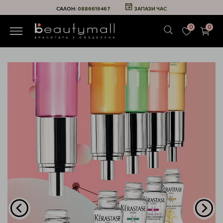
САЛОН:
0886616467
ЗАПАЗИ ЧАС
0
0