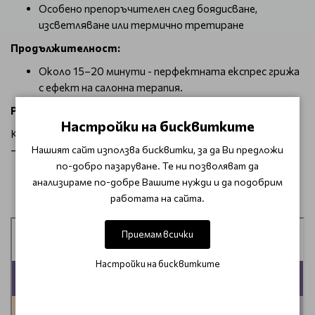
Особено препоръчителен след боядисване,
изсветляване или термично третиране
Продължителност:
Около 15–20 минути - перфектната експрес грижа
с ефект на салонна терапия.
Резултат:
Настройки на бисквитките
Косата е здравословно сияйна, лека и изпълнена с живот
Нашият сайт използва бисквитки, за да Ви предложи
– сякаш след луксозен спа ритуал, но само за минути.
Запази своя час от тук
по-добро пазаруване. Те ни позволяват да
анализираме по-добре Вашите нужди и да подобрим
⬇
работата на сайта.
Приемам всички
Настройки на бисквитките