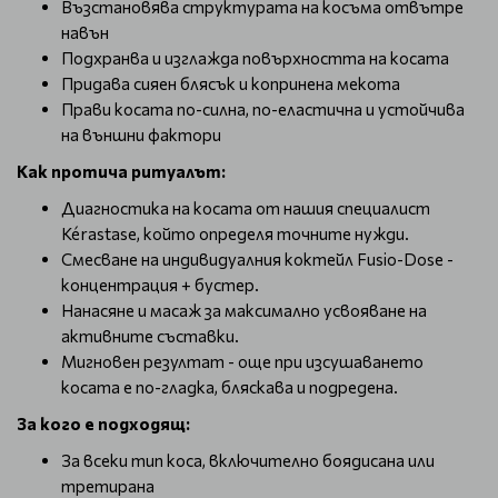
Възстановява структурата на косъма отвътре
навън
Подхранва и изглажда повърхността на косата
Придава сияен блясък и копринена мекота
Прави косата по-силна, по-еластична и устойчива
на външни фактори
Как протича ритуалът:
Диагностика на косата от нашия специалист
Kérastase, който определя точните нужди.
Смесване на индивидуалния коктейл Fusio-Dose -
концентрация + бустер.
Нанасяне и масаж за максимално усвояване на
активните съставки.
Мигновен резултат - още при изсушаването
косата е по-гладка, бляскава и подредена.
За кого е подходящ:
За всеки тип коса, включително боядисана или
третирана