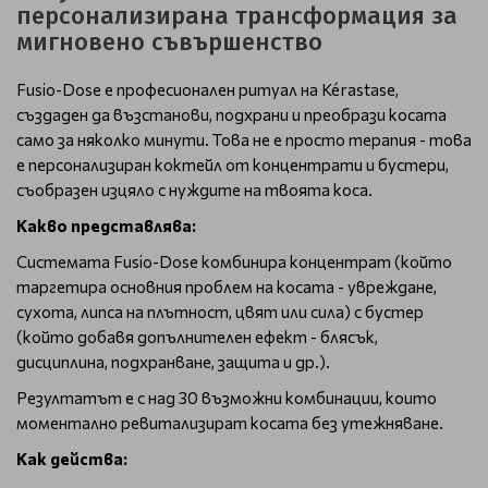
персонализирана трансформация за
мигновено съвършенство
Fusio-Dose е професионален ритуал на Kérastase,
създаден да възстанови, подхрани и преобрази косата
само за няколко минути. Това не е просто терапия - това
е персонализиран коктейл от концентрати и бустери,
съобразен изцяло с нуждите на твоята коса.
Какво представлява:
Системата Fusio-Dose комбинира концентрат (който
таргетира основния проблем на косата - увреждане,
сухота, липса на плътност, цвят или сила) с бустер
(който добавя допълнителен ефект - блясък,
дисциплина, подхранване, защита и др.).
Резултатът е с над 30 възможни комбинации, които
моментално ревитализират косата без утежняване.
Как действа: