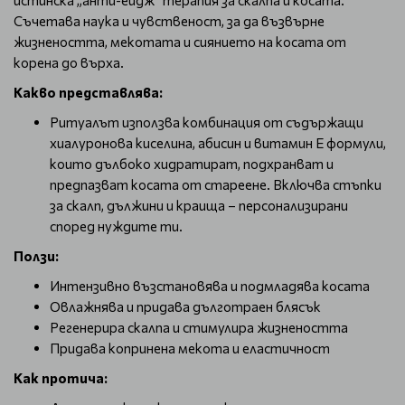
истинска „анти-ейдж“ терапия за скалпа и косата.
Съчетава наука и чувственост, за да възвърне
жизнеността, мекотата и сиянието на косата от
корена до върха.
Какво представлява:
Ритуалът използва комбинация от съдържащи
хиалуронова киселина, абисин и витамин Е формули,
които дълбоко хидратират, подхранват и
предпазват косата от стареене. Включва стъпки
за скалп, дължини и краища – персонализирани
според нуждите ти.
Ползи:
Интензивно възстановява и подмладява косата
Овлажнява и придава дълготраен блясък
Регенерира скалпа и стимулира жизнеността
Придава копринена мекота и еластичност
Как протича: