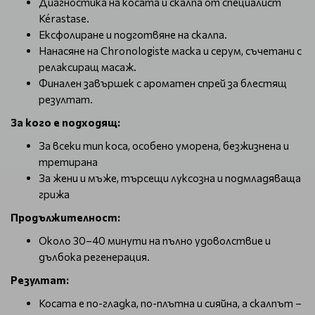
Диагностика на косата и скалпа от специалист
Kérastase.
Ексфолиране и подготвяне на скалпа.
Нанасяне на Chronologiste маска и серум, съчетани с
релаксиращ масаж.
Финален завършек с ароматен спрей за блестящ
резултат.
За кого е подходящ:
За всеки тип коса, особено уморена, безжизнена и
третирана
За жени и мъже, търсещи луксозна и подмладяваща
грижа
Продължителност:
Около 30–40 минути на пълно удоволствие и
дълбока регенерация.
Резултат:
Косата е по-гладка, по-плътна и сияйна, а скалпът –