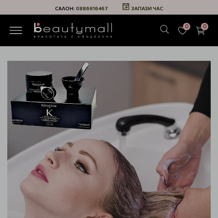
САЛОН:
0886616467
ЗАПАЗИ ЧАС
0
0