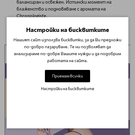
балансиран и освежен. Истински момент на
блаженство и подновяване с аромата на
Chronologiste.
Запази своя час от тук
Настройки на бисквитките
⬇
Нашият сайт използва бисквитки, за да Ви предложи
по-добро пазаруване. Те ни позволяват да
анализираме по-добре Вашите нужди и да подобрим
работата на сайта.
Приемам всички
Настройки на бисквитките