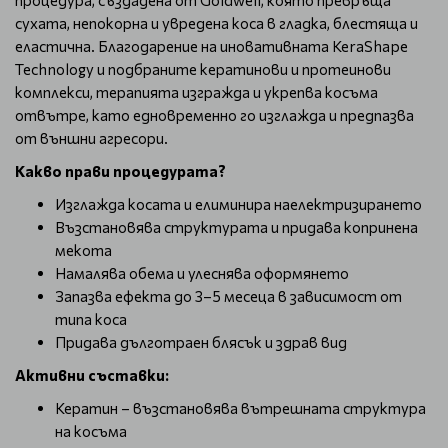
процедура, създадена от Goldwell, която превръща
сухата, непокорна и увредена коса в гладка, блестяща и
еластична. Благодарение на иновативната KeraShape
Technology и подбраните кератинови и протеинови
комплекси, терапията изгражда и укрепва косъма
отвътре, като едновременно го изглажда и предпазва
от външни агресори.
Какво прави процедурата?
Изглажда косата и елиминира наелектризирането
Възстановява структурата и придава копринена
мекота
Намалява обема и улеснява оформянето
Запазва ефекта до 3–5 месеца в зависимост от
типа коса
Придава дълготраен блясък и здрав вид
Активни съставки:
Кератин – възстановява вътрешната структура
на косъма