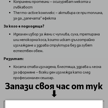
Копринени протеини – осигуряват мекота и
гъвкавост
Thermo-active комплекс – активира се при топлина,
за да „запечата“ ефекта
За кого е подходяща?
Идеален избор за жени с чуплива, суха, третирана
или непокорна коса, които искат дълготрайно
изглаждане и здрава структура без да губят
естествен обем.
Резултат:
Косата става изгладена, блестяща, здрава и лесна
за оформяне – всеки ден изглежда като след
професионален сешоар.
Запази своя час от тук
⬇