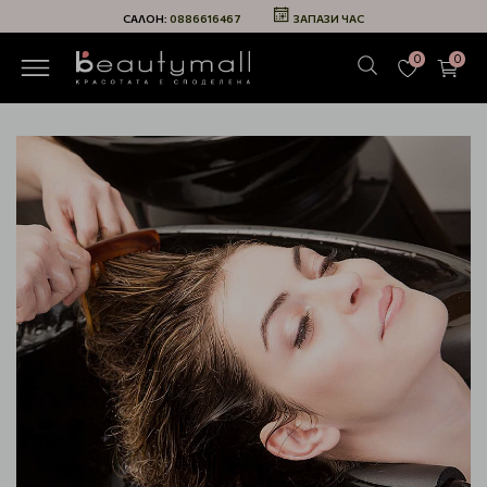
САЛОН:
0886616467
ЗАПАЗИ ЧАС
0
0