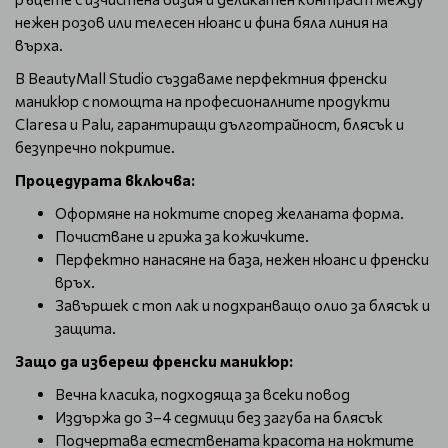
нежен розов или телесен нюанс и фина бяла линия на
върха.
В BeautyMall Studio създаваме перфектния френски
маникюр с помощта на професионалните продукти
Claresa и Palu, гарантиращи дълготрайност, блясък и
безупречно покритие.
Процедурата включва:
Оформяне на ноктите според желаната форма.
Почистване и грижа за кожичките.
Перфектно нанасяне на база, нежен нюанс и френски
връх.
Завършек с топ лак и подхранващо олио за блясък и
защита.
Защо да избереш френски маникюр:
Вечна класика, подходяща за всеки повод
Издържа до 3–4 седмици без загуба на блясък
Подчертава естествената красота на ноктите