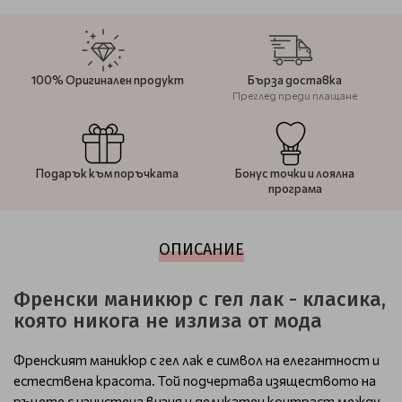
100% Оригинален продукт
Бърза доставка
Преглед преди плащане
Подарък към поръчката
Бонус точки и лоялна
програма
ОПИСАНИЕ
Френски маникюр с гел лак - класика,
която никога не излиза от мода
Френският маникюр с гел лак е символ на елегантност и
естествена красота. Той подчертава изяществото на
ръцете с изчистена визия и деликатен контраст между