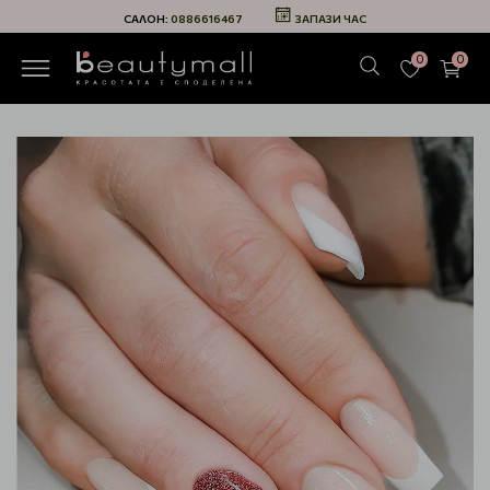
САЛОН:
0886616467
ЗАПАЗИ ЧАС
0
0