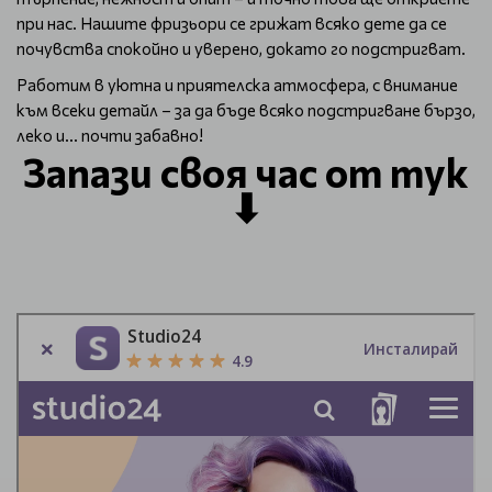
при нас. Нашите фризьори се грижат всяко дете да се
почувства спокойно и уверено, докато го подстригват.
Работим в уютна и приятелска атмосфера, с внимание
към всеки детайл – за да бъде всяко подстригване бързо,
леко и... почти забавно!
Запази своя час от тук
⬇