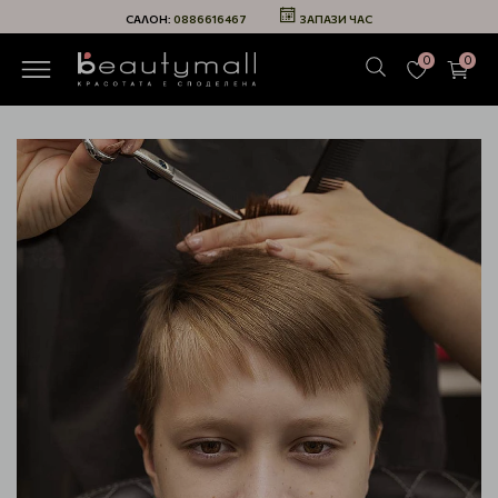
САЛОН:
0886616467
ЗАПАЗИ ЧАС
0
0