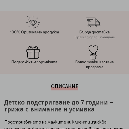
100% Оригинален продукт
Бърза доставка
Преглед преди плащане
Подарък към поръчката
Бонус точки и лоялна
програма
ОПИСАНИЕ
Детско подстригване до 7 години –
грижа с внимание и усмивка
Подстригването на малките ни клиенти изисква
търпение, нежност и опит – и точно това ще откриете